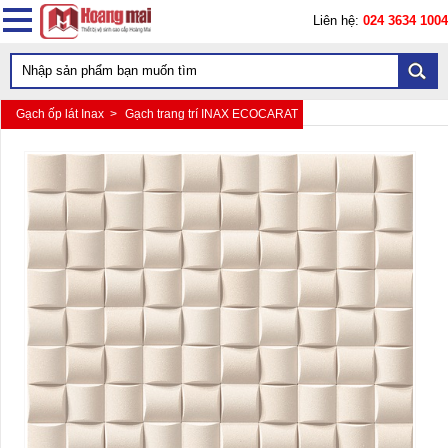
Liên hệ:
024 3634 1004
Gạch ốp lát Inax >
Gạch trang trí INAX ECOCARAT