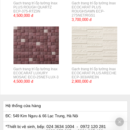
Gạch trang trí ốp tường Inax
Gạch trang trí ốp tường Inax
PLUS ROUGH QUARTZ
ECOCARAT PLUS
ECP-375-RTZ3N
ROUGHSAWN ECP-
4,500,000 đ
275NET/RGS1
3,700,000 đ
Gạch trang trí ốp tường Inax
Gạch trang trí ốp tường Inax
ECOCARAT LUXURY
ECOCARAT PLUS ARECHE
MOSAIC ECO-25NET-LUX-3
ECP-303/ARE3N
4,500,000 đ
2,900,000 đ
Hệ thống cửa hàng
ĐC: 549 Kim Ngưu & 66 Lạc Trung, Hà Nội
*Thiết bị vệ sinh, bếp:
024 3634 1004
- 0972 120 281