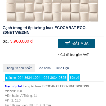
Gạch trang trí ốp tường Inax ECOCARAT ECO-
30NET/WE3NN
3,900,000 đ
Giá :
* Giá đã bao gồm VAT
Thông tin sản phẩm
Bảo hành
Bình luận
024 3634 1004 - 024 3634 0325
Bản đồ
Liên hệ
Gạch ốp lát
trang trí Inax ECOCARAT ECO-30NET/WE3NN
Viên/Vỉ: 100
Viên hoặc Vỉ/Thùng: 11
Vỉ/m2: 11.3
Kích thước viên: 30.3 x 30.3 mm