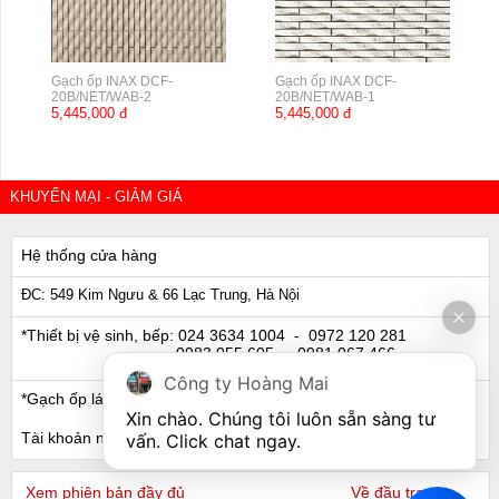
Gạch ốp INAX DCF-
Gạch ốp INAX DCF-
20B/NET/WAB-2
20B/NET/WAB-1
5,445,000 đ
5,445,000 đ
KHUYẾN MẠI - GIẢM GIÁ
Hệ thống cửa hàng
ĐC: 549 Kim Ngưu & 66 Lạc Trung, Hà Nội
*Thiết bị vệ sinh, bếp:
024 3634 1004
- 0972 120 281
0983 055 605
- 0981 067 466
Công ty Hoàng Mai
*Gạch ốp lát, Ngói:
024 3632 0280
- 0911 441 066
Xin chào. Chúng tôi luôn sẵn sàng tư 
Tài khoản ngân hàng
vấn. Click chat ngay.
Xem phiên bản đầy đủ
Về đầu trang