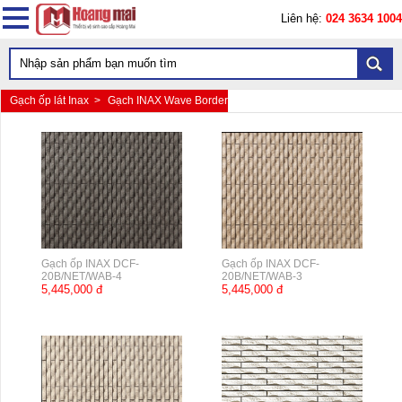
Liên hệ:
024 3634 1004
Gạch ốp lát Inax >
Gạch INAX Wave Border
Gạch ốp INAX DCF-
Gạch ốp INAX DCF-
20B/NET/WAB-4
20B/NET/WAB-3
5,445,000 đ
5,445,000 đ