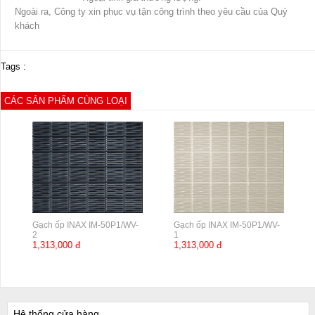
Ngoài ra, Công ty xin phục vụ tận công trình theo yêu cầu của Quý
khách
Tags :
CÁC SẢN PHẨM CÙNG LOẠI
Gạch ốp INAX IM-50P1/WV-
Gạch ốp INAX IM-50P1/WV-
2
1
1,313,000 đ
1,313,000 đ
Hệ thống cửa hàng