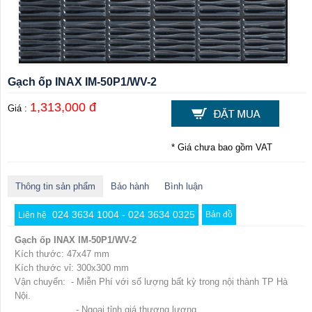
Gạch ốp INAX IM-50P1/WV-2
1,313,000 đ
Giá :
* Giá chưa bao gồm VAT
Thông tin sản phẩm
Bảo hành
Bình luận
024 3634 1004 - 024 3634 0325
Bản đồ
Liên hệ
Gạch ốp INAX IM-50P1/WV-2
Kích thước: 47x47 mm
Kích thước vỉ: 300x300 mm
Vận chuyển: - Miễn Phí với số lượng bất kỳ trong nội thành TP Hà
Nội.
- Ngoại tỉnh giá thương lượng.