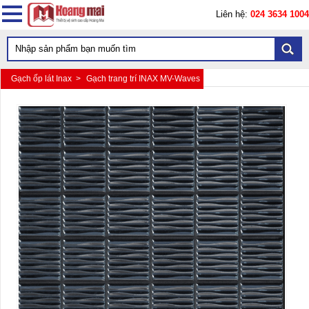
Liên hệ:
024 3634 1004
Gạch ốp lát Inax >
Gạch trang trí INAX MV-Waves