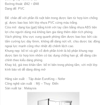
Đường thoát: Ø42 ÷ Ø48
Dạng đế: PVC
Đế: chân đế với phần lõi ruột bên trong được làm từ hợp kim chống
gỉ, được bao bọc bởi lớp nhựa PVC cứng màu trắng.
Cửa mở: dạng lùa (gạt) bằng kính với tay cầm bằng nhựa ABS tiện
lợi cho người dùng mà không làm gia tăng thêm diện tích phòng.
Vách phòng: khu vực xung quanh phòng tắm được bao bọc bởi các
tấm cường lực dày 6mm, không dễ dàng nứt vỡ, chịu được tác động
ngoại lực mạnh cũng như nhiệt độ chênh lệch cao.
Khung nẹp: bố trí và giữ cố định phần kính là bộ phận khung nẹp
được làm từ hợp kim nhôm có tác dụng chống han gỉ, dễ dàng căn
chỉnh theo kiểu dáng phòng.
Khay kệ, giá treo khăn tắm: bố trí bên trong phòng tắm, với một lớp
kính bảo vệ dễ dàng đóng mở
Hãng sản xuất : Tập đoàn EuroKing – Nofer
Công nghệ sản xuất : Mỹ – Thuỵ Điển
Sản xuất tại : Malaysia