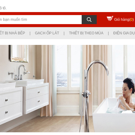
 tô.
Giỏ hàng(
0
)
ẾT BỊ NHÀ BẾP
|
GẠCH ỐP LÁT
|
THIẾT BỊ THEO MÙA
|
ĐIỆN GIA D