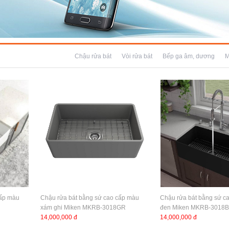
Chậu rửa bát
Vòi rửa bát
Bếp ga âm, dương
M
cấp màu
Chậu rửa bát bằng sứ cao cấp màu
Chậu rửa bát bằng sứ c
xám ghi Miken MKRB-3018GR
đen Miken MKRB-3018B
14,000,000 đ
14,000,000 đ