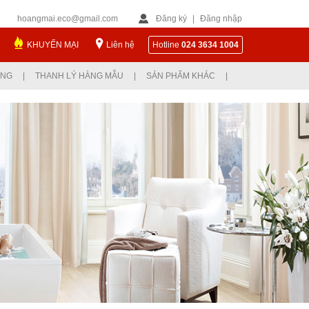
hoangmai.eco@gmail.com
Đăng ký
|
Đăng nhập
KHUYẾN MẠI
Liên hệ
Hotline
024 3634 1004
ỤNG
|
THANH LÝ HÀNG MẪU
|
SẢN PHẨM KHÁC
|