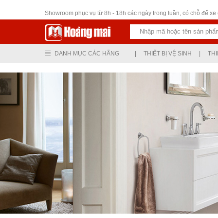
Thiết bị vệ sinh
Showroom phục vụ từ 8h - 18h các ngày trong tuần, có chỗ để xe ô
DANH MỤC CÁC HÃNG
|
THIẾT BỊ VỆ SINH
|
THI