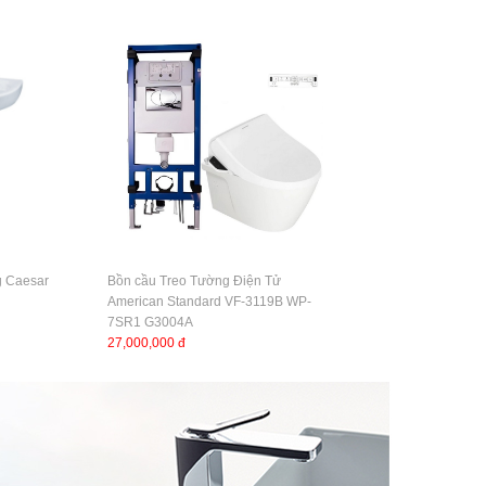
g Caesar
Bồn cầu Treo Tường Điện Tử
American Standard VF-3119B WP-
7SR1 G3004A
27,000,000 đ