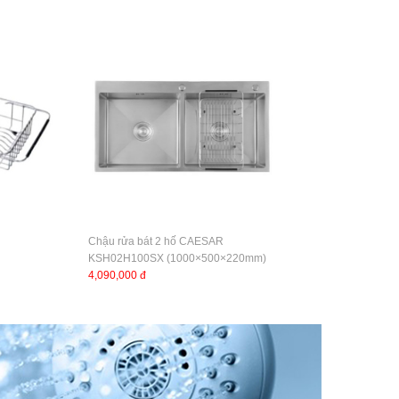
Chậu rửa bát 2 hố CAESAR
KSH02H100SX (1000×500×220mm)
4,090,000 đ