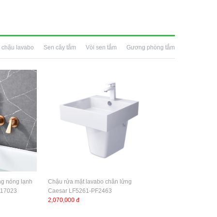
 chậu lavabo
Sen cây tắm
Vòi sen tắm
Gương phòng tắm
ng nóng lạnh
Chậu rửa mặt lavabo chân lửng
-17023
Caesar LF5261-PF2463
2,070,000 đ