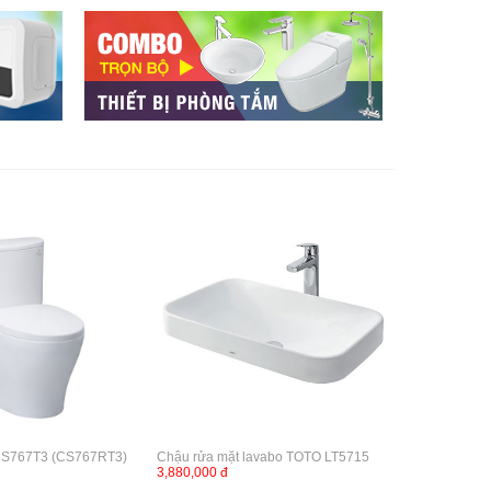
CS767T3 (CS767RT3)
Chậu rửa mặt lavabo TOTO LT5715
3,880,000 đ