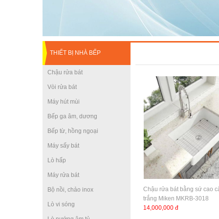
THIẾT BỊ NHÀ BẾP
Chậu rửa bát
Vòi rửa bát
Máy hút mùi
Bếp ga âm, dương
Bếp từ, hồng ngoại
Máy sấy bát
Lò hấp
Máy rửa bát
Chậu rửa bát bằng sứ cao 
Bộ nồi, chảo inox
trắng Miken MKRB-3018
Lò vi sóng
14,000,000 đ