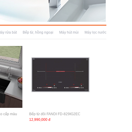
áy rửa bát
Bếp từ, hồng ngoại
Máy hút mùi
Máy lọc nước
ao cấp màu
Bếp từ đôi FANDI FD-829IG2EC
12,990,000 đ