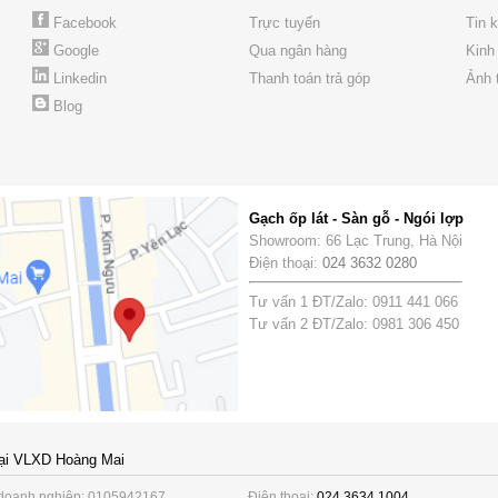
Facebook
Trực tuyến
Tin 
Google
Qua ngân hàng
Kinh
Linkedin
Thanh toán trả góp
Ảnh 
Blog
Gạch ốp lát - Sàn gỗ - Ngói lợp
Showroom: 66 Lạc Trung, Hà Nội
Điện thoại:
024 3632 0280
Tư vấn 1 ĐT/Zalo: 0911 441 066
Tư vấn 2 ĐT/Zalo: 0981 306 450
ại VLXD Hoàng Mai
doanh nghiệp: 0105942167
Điện thoại:
024 3634 1004