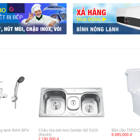
ng lạnh INAX BFV-
Chậu rửa bát inox Gorlde GD 5103
Bồn cầu TOTO 
(84x44)
6,485,000 đ
2,190,000 đ