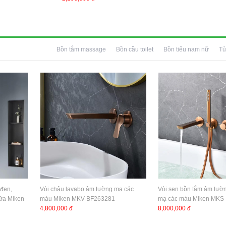
Bồn tắm massage
Bồn cầu toilet
Bồn tiểu nam nữ
Tủ
 đen,
Vòi chậu lavabo âm tường mạ các
Vòi sen bồn tắm âm tườ
sữa Miken
màu Miken MKV-BF263281
mạ các màu Miken MKS
4,800,000 đ
8,000,000 đ