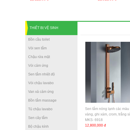
THIẾT BỊ VỆ SINH
Bồn cầu toilet
Vòi sen tắm
Chậu rửa mặt
Vòi cảm ứng
Sen tắm nhiệt độ
Vòi chậu lavabo
Van xả cảm ứng
Bồn tắm massage
Sen tắm nóng lạnh các màu
Tủ chậu lavabo
vàng, ghi xám, crom, trắng 
Sen cây tắm
MKS- 6918
12,800,000 đ
Bộ chậu kính