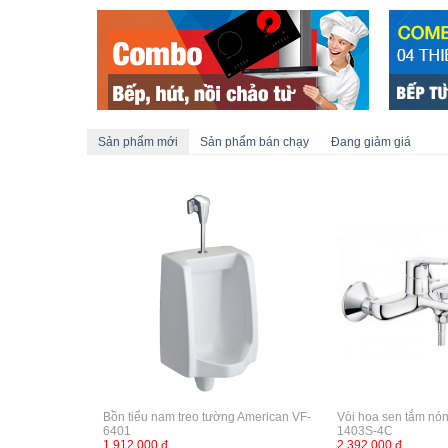
Sản phẩm mới
Sản phẩm bán chạy
Đang giảm giá
Bồn tiểu nam treo tường American VF-
Vòi hoa sen tắm nó
6401
1403S-4C
1,912,000 đ
2,392,000 đ