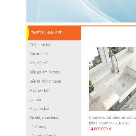
THIẾT BỊ NHÀ BẾP
Chậu rửa bát
Vòi rửa bát
Máy hút mùi
Bếp ga âm, dương
Bếp từ, hồng ngoại
Máy sấy bát
Lò hấp
Máy rửa bát
Chậu rửa bát bằng sứ cao 
Bộ nồi, chảo inox
trắng Miken MKRB-3018
Lò vi sóng
14,000,000 đ