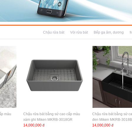
Chậu rửa bát
Vòi rửa bát
Bếp ga âm, dương
M
cấp màu
Chậu rửa bát bằng sứ cao cấp màu
Chậu rửa bát bằng sứ c
xám ghi Miken MKRB-3018GR
đen Miken MKRB-3018B
14,000,000 đ
14,000,000 đ