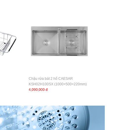
Chậu rửa bát 2 hố CAESAR
KSH02H100SX (1000×500×220mm)
4,090,000 đ