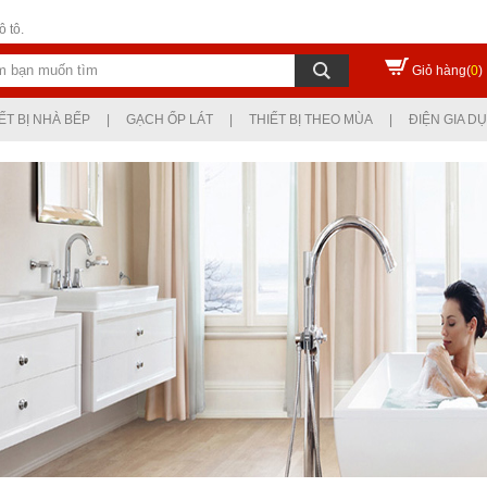
 tô.
Giỏ hàng(
0
)
ẾT BỊ NHÀ BẾP
|
GẠCH ỐP LÁT
|
THIẾT BỊ THEO MÙA
|
ĐIỆN GIA D