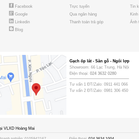
Facebook
Trực tuyến
Tin 
Google
Qua ngân hàng
Kinh
Linkedin
Thanh toán trả góp
Ảnh 
Blog
Gạch ốp lát - Sàn gỗ - Ngói lợp
Showroom: 66 Lạc Trung, Hà Nội
Điện thoại:
024 3632 0280
Tư vấn 1 ĐT/Zalo: 0911 441 066
Tư vấn 2 ĐT/Zalo: 0981 306 450
ại VLXD Hoàng Mai
doanh nghiệp: 0105942167
Điện thoại:
024 3634 1004