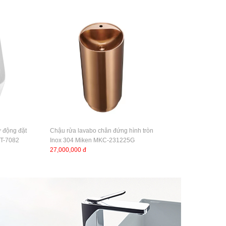
ự động đặt
Chậu rửa lavabo chân đứng hình tròn
KT-7082
Inox 304 Miken MKC-231225G
27,000,000 đ