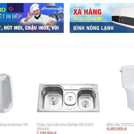
ường American VF-
Chậu rửa bát inox Gorlde GD 5103
Bồn cầu TOTO 
(84x44)
6,485,000 đ
2,190,000 đ