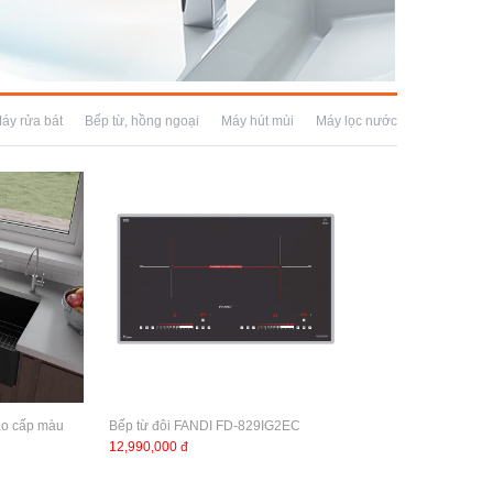
áy rửa bát
Bếp từ, hồng ngoại
Máy hút mùi
Máy lọc nước
ao cấp màu
Bếp từ đôi FANDI FD-829IG2EC
12,990,000 đ