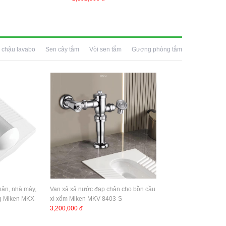
 chậu lavabo
Sen cây tắm
Vòi sen tắm
Gương phòng tắm
hân, nhà máy,
Van xả xả nước đạp chân cho bồn cầu
ng Miken MKX-
xí xổm Miken MKV-8403-S
3,200,000 đ