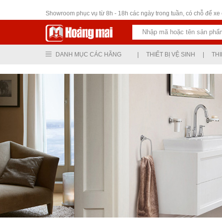
Thiết bị vệ sinh
Showroom phục vụ từ 8h - 18h các ngày trong tuần, có chỗ để xe ô
DANH MỤC CÁC HÃNG
|
THIẾT BỊ VỆ SINH
|
THI