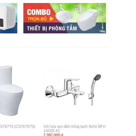
CS767T3 (CS767RT3)
Vòi hoa sen tắm nóng lạnh INAX BFV-
1403S-4C
2,392,000 đ