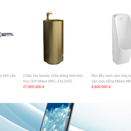
ho bồn cầu
Chậu rửa lavabo chân đứng hình tròn
Bồn tiểu nam cảm ứng t
Inox 304 Miken MKC-231225G
sàn màu trắng Miken M
27,000,000 đ
9,600,000 đ