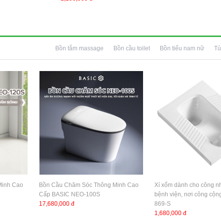
Bồn tắm massage
Bồn cầu toilet
Bồn tiểu nam nữ
Tủ
Minh Cao
Bồn Cầu Chăm Sóc Thông Minh Cao
Xí xổm dành cho công n
Cấp BASIC NEO-100S
bệnh viện, nơi công cộ
17,680,000 đ
869-S
1,680,000 đ