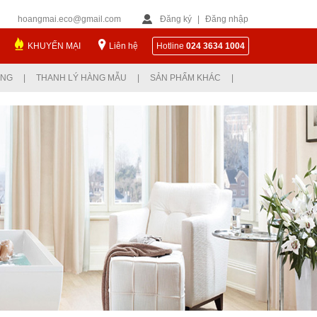
hoangmai.eco@gmail.com
Đăng ký
|
Đăng nhập
KHUYẾN MẠI
Liên hệ
Hotline
024 3634 1004
ỤNG
|
THANH LÝ HÀNG MẪU
|
SẢN PHẨM KHÁC
|