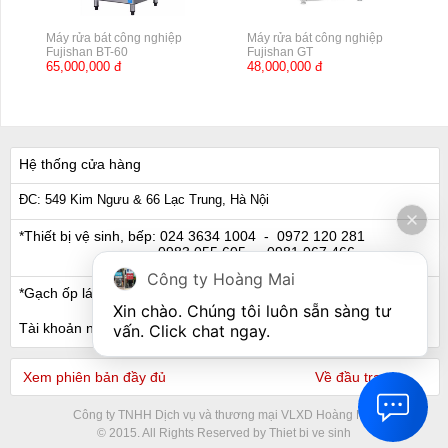
Máy rửa bát công nghiệp
Máy rửa bát công nghiệp
Fujishan BT-60
Fujishan GT
65,000,000 đ
48,000,000 đ
Hệ thống cửa hàng
ĐC: 549 Kim Ngưu & 66 Lạc Trung, Hà Nội
*Thiết bị vệ sinh, bếp:
024 3634 1004
- 0972 120 281
0983 055 605
- 0981 067 466
Công ty Hoàng Mai
*Gạch ốp lát, Ngói:
024 3632 0280
- 0911 441 066
Xin chào. Chúng tôi luôn sẵn sàng tư 
Tài khoản ngân hàng
vấn. Click chat ngay.
Xem phiên bản đầy đủ
Về đầu trang
Công ty TNHH Dịch vụ và thương mại VLXD Hoàng Mai
© 2015. All Rights Reserved by Thiet bi ve sinh