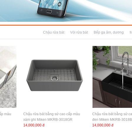
Chậu rửa bát
Vòi rửa bát
Bếp ga âm, dương
M
cấp màu
Chậu rửa bát bằng sứ cao cấp màu
Chậu rửa bát bằng sứ c
xám ghi Miken MKRB-3018GR
đen Miken MKRB-3018B
14,000,000 đ
14,000,000 đ