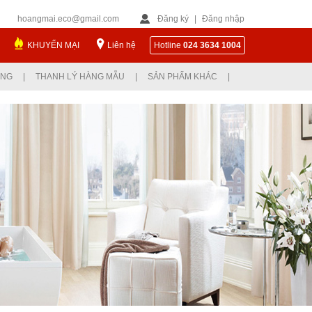
hoangmai.eco@gmail.com
Đăng ký
|
Đăng nhập
KHUYẾN MẠI
Liên hệ
Hotline
024 3634 1004
ỤNG
|
THANH LÝ HÀNG MẪU
|
SẢN PHẨM KHÁC
|