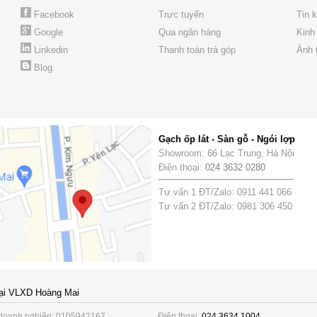
Facebook
Trực tuyến
Tin 
Google
Qua ngân hàng
Kinh
Linkedin
Thanh toán trả góp
Ảnh 
Blog
Gạch ốp lát - Sàn gỗ - Ngói lợp
Showroom: 66 Lạc Trung, Hà Nội
Điện thoại:
024 3632 0280
Tư vấn 1 ĐT/Zalo: 0911 441 066
Tư vấn 2 ĐT/Zalo: 0981 306 450
ại VLXD Hoàng Mai
doanh nghiệp: 0105942167
Điện thoại:
024 3634 1004