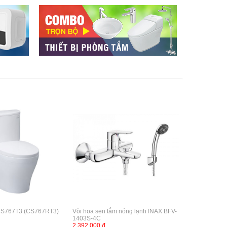
CS767T3 (CS767RT3)
Vòi hoa sen tắm nóng lạnh INAX BFV-
1403S-4C
2,392,000 đ