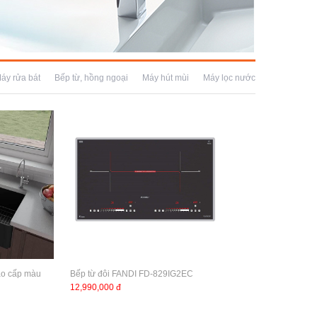
áy rửa bát
Bếp từ, hồng ngoại
Máy hút mùi
Máy lọc nước
ao cấp màu
Bếp từ đôi FANDI FD-829IG2EC
12,990,000 đ