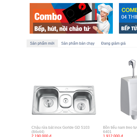
Sản phẩm mới
Sản phẩm bán chạy
Đang giảm giá
Chậu rửa bát inox Gorlde GD 5103
Bồn tiểu nam treo t
(84x44)
6401
2,190,000 đ
1,912,000 đ