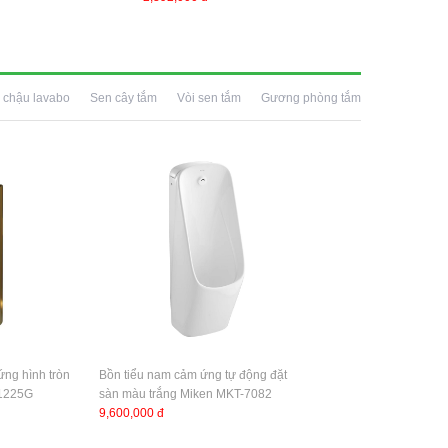
 chậu lavabo
Sen cây tắm
Vòi sen tắm
Gương phòng tắm
ng hình tròn
Bồn tiểu nam cảm ứng tự động đặt
31225G
sàn màu trắng Miken MKT-7082
9,600,000 đ