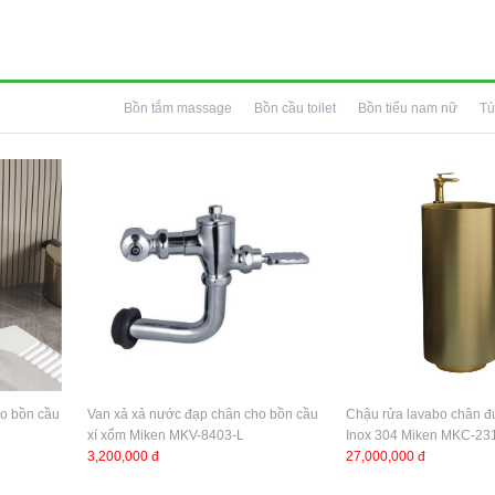
Bồn tắm massage
Bồn cầu toilet
Bồn tiểu nam nữ
Tủ
ho bồn cầu
Van xả xả nước đạp chân cho bồn cầu
Chậu rửa lavabo chân đứ
xí xổm Miken MKV-8403-L
Inox 304 Miken MKC-2
3,200,000 đ
27,000,000 đ