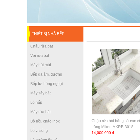
THIẾT BỊ NHÀ BẾP
Chậu rửa bát
Vòi rửa bát
Máy hút mùi
Bếp ga âm, dương
Bếp từ, hồng ngoại
Máy sấy bát
Lò hấp
Máy rửa bát
Chậu rửa bát bằng sứ cao 
Bộ nồi, chảo inox
trắng Miken MKRB-3018
Lò vi sóng
14,000,000 đ