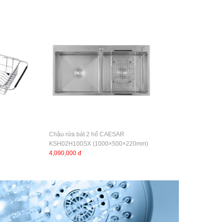
Chậu rửa bát 2 hố CAESAR
KSH02H100SX (1000×500×220mm)
4,090,000 đ