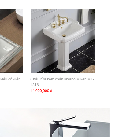
kiểu cổ điển
Chậu rửa kèm chân lavabo Miken MK-
1316
14,000,000 đ