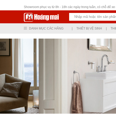
Thiết bị vệ sinh
Showroom phục vụ từ 8h - 18h các ngày trong tuần, có chỗ để xe ô
DANH MỤC CÁC HÃNG
|
THIẾT BỊ VỆ SINH
|
THI