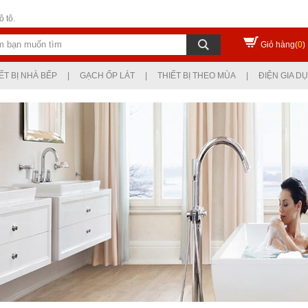
 tô.
Giỏ hàng(
0
)
ẾT BỊ NHÀ BẾP
|
GẠCH ỐP LÁT
|
THIẾT BỊ THEO MÙA
|
ĐIỆN GIA D