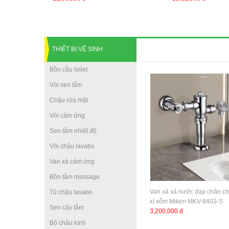
THIẾT BỊ VỆ SINH
Bồn cầu toilet
Vòi sen tắm
Chậu rửa mặt
Vòi cảm ứng
Sen tắm nhiệt độ
Vòi chậu lavabo
Van xả cảm ứng
Bồn tắm massage
Van xả xả nước đạp chân c
Tủ chậu lavabo
xí xổm Miken MKV-8403-S
Sen cây tắm
3,200,000 đ
Bộ chậu kính