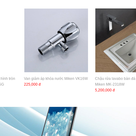
hình tròn
Van giảm áp khóa nước Miken VK16W
Chậu rửa lavabo bàn đá 
25G
225,000 đ
Miken MK-2318W
5,200,000 đ