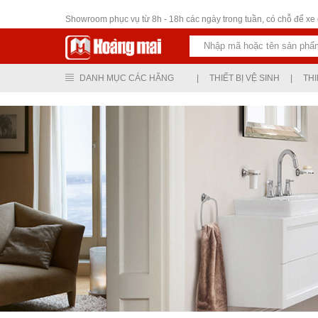
Thiết bị vệ sinh
Showroom phục vụ từ 8h - 18h các ngày trong tuần, có chỗ để xe ô
DANH MỤC CÁC HÃNG
|
THIẾT BỊ VỆ SINH
|
THI