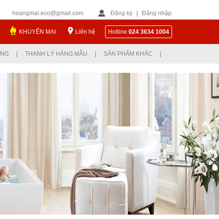
hoangmai.eco@gmail.com
Đăng ký
|
Đăng nhập
KHUYẾN MẠI
Liên hệ
Hotline
024 3634 1004
ỤNG
|
THANH LÝ HÀNG MẪU
|
SẢN PHẨM KHÁC
|