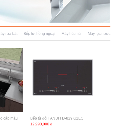
áy rửa bát
Bếp từ, hồng ngoại
Máy hút mùi
Máy lọc nước
ao cấp màu
Bếp từ đôi FANDI FD-829IG2EC
12,990,000 đ