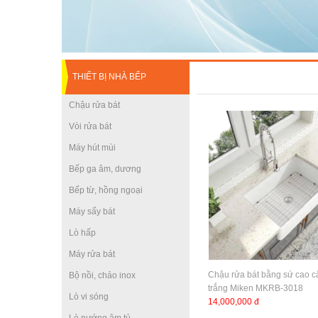
THIẾT BỊ NHÀ BẾP
Chậu rửa bát
Vòi rửa bát
Máy hút mùi
Bếp ga âm, dương
Bếp từ, hồng ngoại
Máy sấy bát
Lò hấp
Máy rửa bát
Chậu rửa bát bằng sứ cao 
Bộ nồi, chảo inox
trắng Miken MKRB-3018
Lò vi sóng
14,000,000 đ