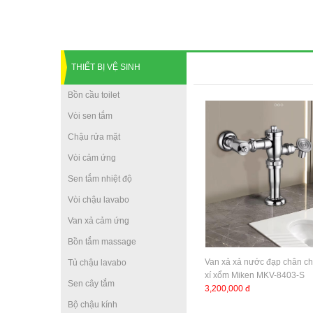
THIẾT BỊ VỆ SINH
Bồn cầu toilet
Vòi sen tắm
Chậu rửa mặt
Vòi cảm ứng
Sen tắm nhiệt độ
Vòi chậu lavabo
Van xả cảm ứng
Bồn tắm massage
Van xả xả nước đạp chân c
Tủ chậu lavabo
xí xổm Miken MKV-8403-S
Sen cây tắm
3,200,000 đ
Bộ chậu kính