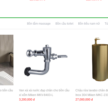
Bồn tắm massage
Bồn cầu toilet
Bồn tiểu nam nữ
Tủ
ho bồn cầu
Van xả xả nước đạp chân cho bồn cầu
Chậu rửa lavabo chân đứ
xí xổm Miken MKV-8403-L
Inox 304 Miken MKC-2
3,200,000 đ
27,000,000 đ