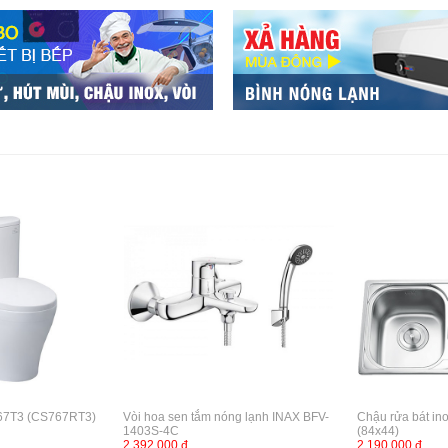
67T3 (CS767RT3)
Vòi hoa sen tắm nóng lạnh INAX BFV-
Chậu rửa bát in
1403S-4C
(84x44)
2,392,000 đ
2,190,000 đ