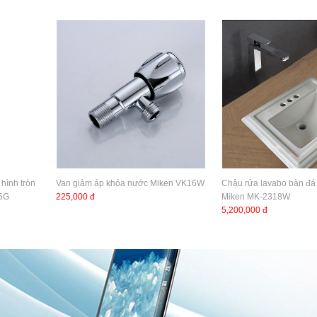
hình tròn
Van giảm áp khóa nước Miken VK16W
Chậu rửa lavabo bàn đá 
25G
225,000 đ
Miken MK-2318W
5,200,000 đ