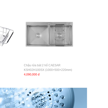
Chậu rửa bát 2 hố CAESAR
KSH02H100SX (1000×500×220mm)
4,090,000 đ