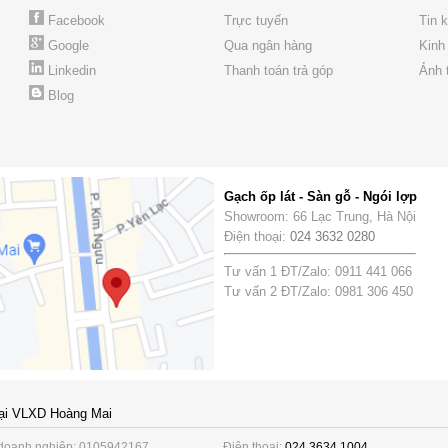
Facebook
Trực tuyến
Tin 
Google
Qua ngân hàng
Kinh
Linkedin
Thanh toán trả góp
Ảnh 
Blog
Gạch ốp lát - Sàn gỗ - Ngói lợp
Showroom: 66 Lạc Trung, Hà Nội
Điện thoại:
024 3632 0280
Tư vấn 1 ĐT/Zalo: 0911 441 066
Tư vấn 2 ĐT/Zalo: 0981 306 450
ại VLXD Hoàng Mai
doanh nghiệp: 0105942167
Điện thoại:
024 3634 1004