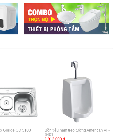
ox Gorlde GD 5103
Bồn tiểu nam treo tường American VF-
6401
1,912,000 đ