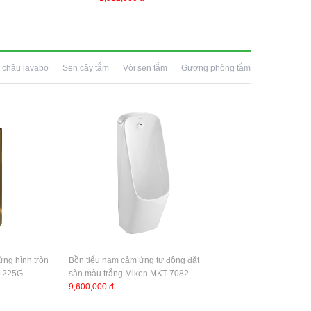
 chậu lavabo
Sen cây tắm
Vòi sen tắm
Gương phòng tắm
ng hình tròn
Bồn tiểu nam cảm ứng tự động đặt
31225G
sàn màu trắng Miken MKT-7082
9,600,000 đ