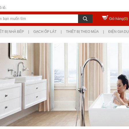
 tô.
Giỏ hàng(
0
)
ẾT BỊ NHÀ BẾP
|
GẠCH ỐP LÁT
|
THIẾT BỊ THEO MÙA
|
ĐIỆN GIA D