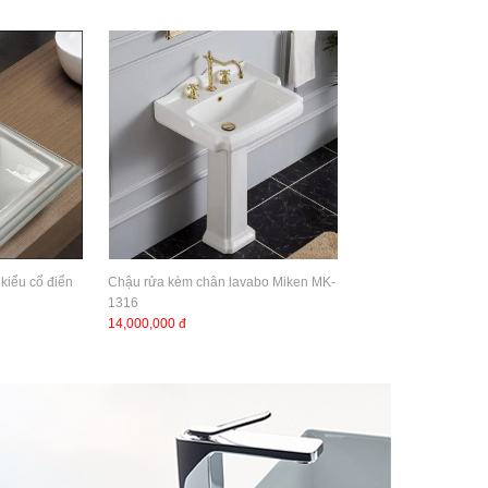
kiểu cổ điển
Chậu rửa kèm chân lavabo Miken MK-
1316
14,000,000 đ