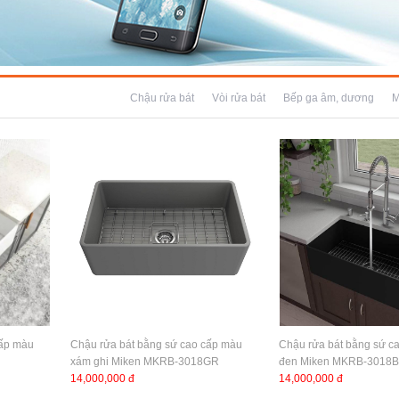
Chậu rửa bát
Vòi rửa bát
Bếp ga âm, dương
M
cấp màu
Chậu rửa bát bằng sứ cao cấp màu
Chậu rửa bát bằng sứ c
xám ghi Miken MKRB-3018GR
đen Miken MKRB-3018B
14,000,000 đ
14,000,000 đ