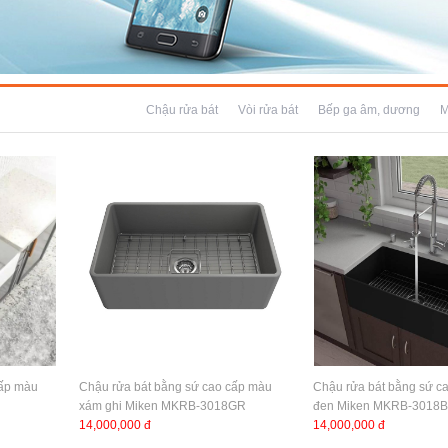
Chậu rửa bát
Vòi rửa bát
Bếp ga âm, dương
M
cấp màu
Chậu rửa bát bằng sứ cao cấp màu
Chậu rửa bát bằng sứ c
xám ghi Miken MKRB-3018GR
đen Miken MKRB-3018B
14,000,000 đ
14,000,000 đ