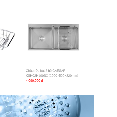
Chậu rửa bát 2 hố CAESAR
KSH02H100SX (1000×500×220mm)
4,090,000 đ