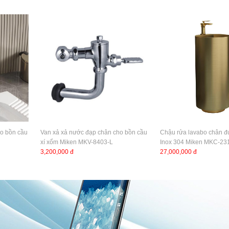
ho bồn cầu
Van xả xả nước đạp chân cho bồn cầu
Chậu rửa lavabo chân đứ
xí xổm Miken MKV-8403-L
Inox 304 Miken MKC-2
3,200,000 đ
27,000,000 đ