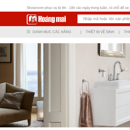
Thiết bị vệ sinh
Showroom phục vụ từ 8h - 18h các ngày trong tuần, có chỗ để xe ô
DANH MỤC CÁC HÃNG
|
THIẾT BỊ VỆ SINH
|
THI