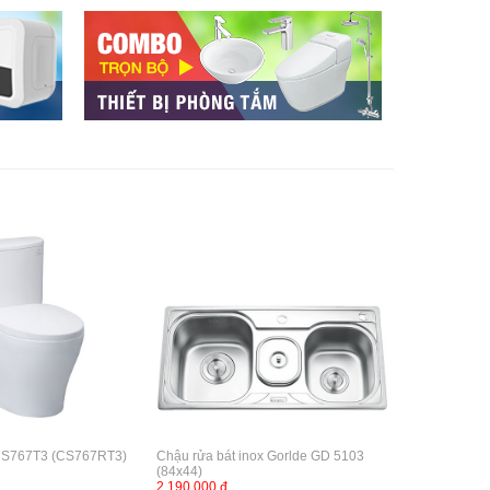
CS767T3 (CS767RT3)
Chậu rửa bát inox Gorlde GD 5103
(84x44)
2,190,000 đ