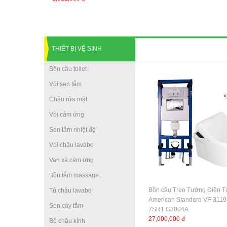
THIẾT BỊ VỆ SINH
Bồn cầu toilet
Vòi sen tắm
Chậu rửa mặt
Vòi cảm ứng
Sen tắm nhiệt độ
Vòi chậu lavabo
Van xả cảm ứng
Bồn tắm massage
Bồn cầu Treo Tường Điện T
Tủ chậu lavabo
American Standard VF-311
Sen cây tắm
7SR1 G3004A
27,000,000 đ
Bộ chậu kính