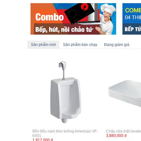
Sản phẩm mới
Sản phẩm bán chạy
Đang giảm giá
Bồn tiểu nam treo tường American VF-
Chậu rửa mặt lava
6401
3,880,000 đ
1,912,000 đ