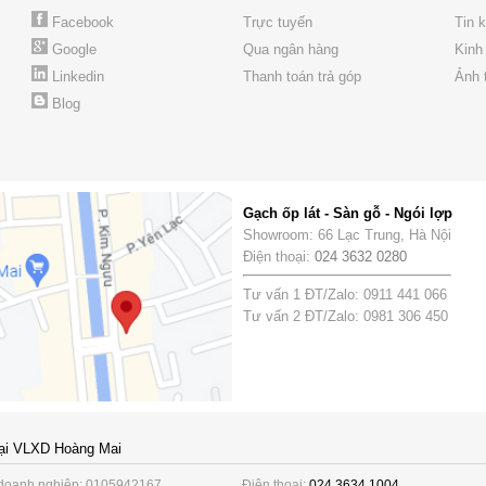
Facebook
Trực tuyến
Tin 
Google
Qua ngân hàng
Kinh
Linkedin
Thanh toán trả góp
Ảnh 
Blog
Gạch ốp lát - Sàn gỗ - Ngói lợp
Showroom: 66 Lạc Trung, Hà Nội
Điện thoại:
024 3632 0280
Tư vấn 1 ĐT/Zalo: 0911 441 066
Tư vấn 2 ĐT/Zalo: 0981 306 450
ại VLXD Hoàng Mai
doanh nghiệp: 0105942167
Điện thoại:
024 3634 1004