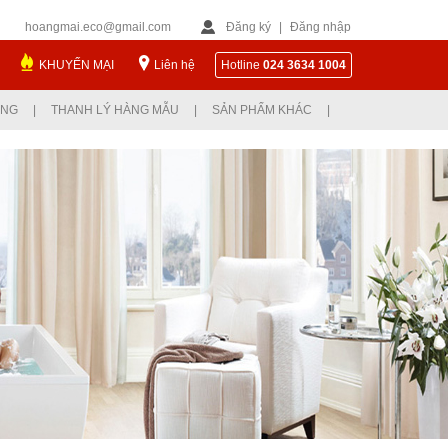
hoangmai.eco@gmail.com
Đăng ký
|
Đăng nhập
KHUYẾN MẠI
Liên hệ
Hotline
024 3634 1004
ỤNG
|
THANH LÝ HÀNG MẪU
|
SẢN PHẨM KHÁC
|