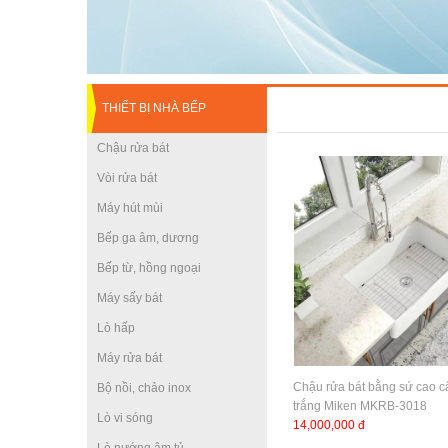
THIẾT BỊ NHÀ BẾP
Chậu rửa bát
Vòi rửa bát
Máy hút mùi
Bếp ga âm, dương
Bếp từ, hồng ngoại
Máy sấy bát
Lò hấp
Máy rửa bát
Chậu rửa bát bằng sứ cao 
Bộ nồi, chảo inox
trắng Miken MKRB-3018
Lò vi sóng
14,000,000 đ