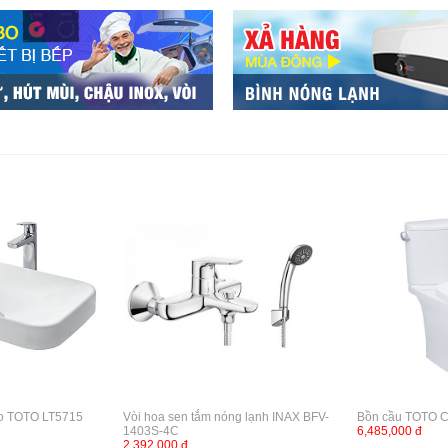
bo TOTO LT5715
Vòi hoa sen tắm nóng lạnh INAX BFV-
Bồn cầu TOTO 
1403S-4C
6,485,000 đ
2,392,000 đ