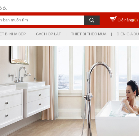
 tô.
Giỏ hàng(
0
)
ẾT BỊ NHÀ BẾP
|
GẠCH ỐP LÁT
|
THIẾT BỊ THEO MÙA
|
ĐIỆN GIA D