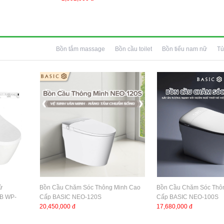
Bồn tắm massage
Bồn cầu toilet
Bồn tiểu nam nữ
Tủ
ử
Bồn Cầu Chăm Sóc Thông Minh Cao
Bồn Cầu Chăm Sóc Thô
9B WP-
Cấp BASIC NEO-120S
Cấp BASIC NEO-100S
20,450,000 đ
17,680,000 đ