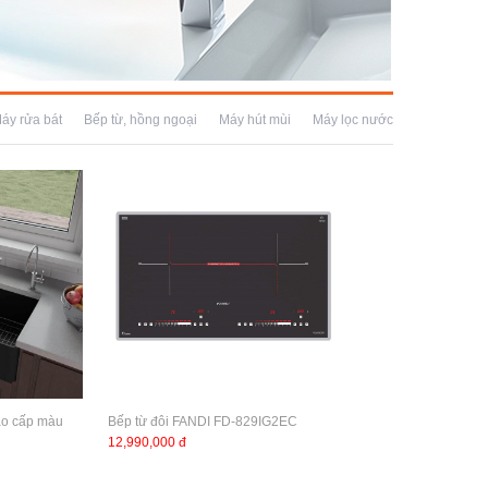
áy rửa bát
Bếp từ, hồng ngoại
Máy hút mùi
Máy lọc nước
ao cấp màu
Bếp từ đôi FANDI FD-829IG2EC
12,990,000 đ