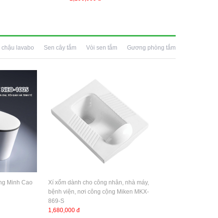
 chậu lavabo
Sen cây tắm
Vòi sen tắm
Gương phòng tắm
ng Minh Cao
Xí xổm dành cho công nhân, nhà máy,
bệnh viện, nơi công cộng Miken MKX-
869-S
1,680,000 đ